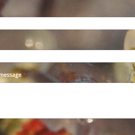
 message
*