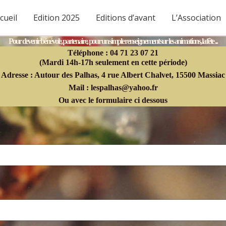
cueil
Edition 2025
Editions d’avant
L’Association
Pour devenir bénévole, partenaire, pour un simple renseignement sur les animations, la fête ...
Téléphone : 04 71 23 07 21
(Mardi 14h-17h seulement en cette période)
Adresse : Autour des Palhas, 4 rue Albert Chalvet, 15500 Massiac
Mail : lespalhas@yahoo.fr
Ou avec le formulaire ci dessous