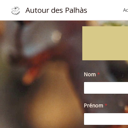
Aller
Autour des Palhàs
Ac
au
contenu
Nom
*
m
Prénom
*
e
s
s
a