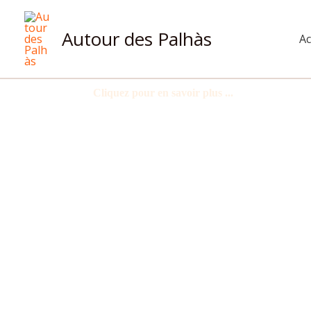
Aller
au
Autour des Palhàs
Ac
contenu
Cliquez pour en savoir plus ...